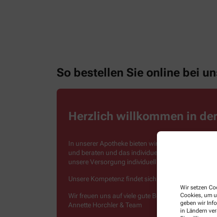
So bestellen Sie online bei un
Herzlich willkommen in de
In unserer Apotheke bieten wir kompetenten Servi
und beraten und das individuell und in allen Leb
unsere Versorgung individuell an die jeweiligen B
Unsere Kompetenz findet sich nicht nur vor Ort, s
Wir setzen Coo
Cookies, um u
Wir freuen uns auf viele gute Begegnungen!
geben wir Inf
Annette Horchler & Team
in Ländern ve