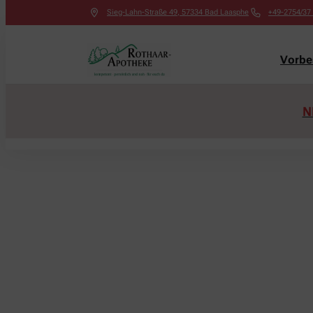
Sieg-Lahn-Straße 49
,
57334
Bad Laasphe
+49-2754/37
Vorbes
N