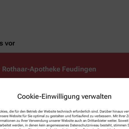
s vor
r Rothaar-Apotheke Feudingen
ce rund um Gesundheit und das persönliche Wohlbefinden. Unser Ziel ist e
enslagen. Neben einem breiten Leistungsspektrum, fachkundiger und persö
Cookie-Einwilligung verwalten
edürfnisse angepasst, ganz nach unserem Leitmotto: kompetent – persönli
ondern auch online: Doppelte Wege sparen und von exklusiven Angeboten pr
kies, die für den Betrieb der Website technisch erforderlich sind. Darüber hinaus v
nsere Website für Sie optimal zu gestalten und fortlaufend zu verbessern. Mit Ihrer
ormationen zu Ihrer Verwendung unserer Website auch an Drittanbieter weiter. Soweit
rarbeitet werden, in denen kein angemessenes Datenschutzniveau besteht, stimmen Si