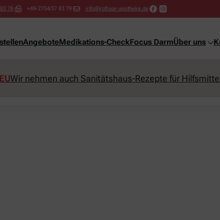
 83 78
+49-2754/37 83 79
info@rothaar-apotheke.de
tellen
Angebote
Medikations-Check
Focus Darm
Über uns
K
EU
Wir nehmen auch Sanitätshaus-Rezepte für Hilfsmittel