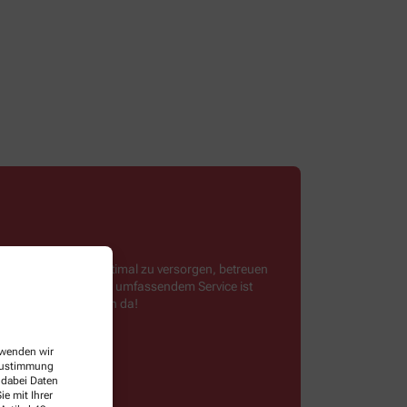
s, unsere Kunden optimal zu versorgen, betreuen
nlicher Beratung und umfassendem Service ist
ch und nah – für euch da!
ofitieren!
erwenden wir
 Zustimmung
 dabei Daten
e mit Ihrer