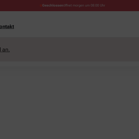
Geschlossen
öffnet morgen um 08:00 Uhr
ontakt
 an.