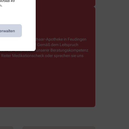
Artikel 49
n.
erwalten
othekenportal die Rothaar-Apotheke in Feudingen
Dienstleistungen aus! Gemäß dem Leitspruch
 euch da“ sind wir mit unserer Beratungskompetenz
m Reiter Medikationscheck oder sprechen sie uns