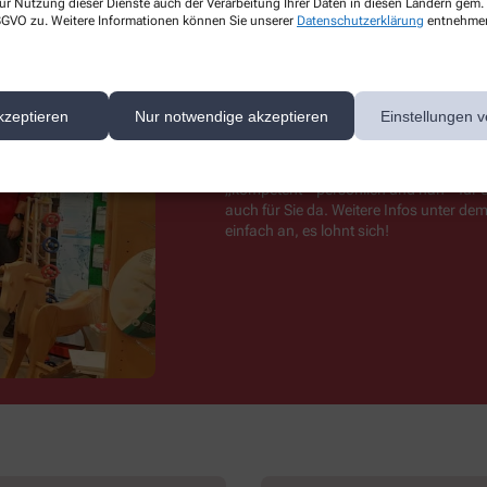
ur Nutzung dieser Dienste auch der Verarbeitung Ihrer Daten in diesen Ländern gem. 
 DSGVO zu. Weitere Informationen können Sie unserer
Datenschutzerklärung
entnehme
Ausgezeichnet!
kzeptieren
Nur notwendige akzeptieren
Einstellungen v
Ganz frisch zeichnete das Deutsche Ap
mit einem Award für pharmazeutische 
„kompetent – persönlich und nah – für
auch für Sie da. Weitere Infos unter de
einfach an, es lohnt sich!