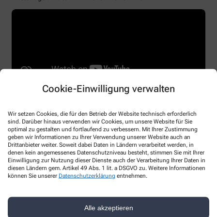
Cookie-Einwilligung verwalten
Wir setzen Cookies, die für den Betrieb der Website technisch erforderlich
sind. Darüber hinaus verwenden wir Cookies, um unsere Website für Sie
optimal zu gestalten und fortlaufend zu verbessern. Mit Ihrer Zustimmung
geben wir Informationen zu Ihrer Verwendung unserer Website auch an
Kontakt
Drittanbieter weiter. Soweit dabei Daten in Ländern verarbeitet werden, in
denen kein angemessenes Datenschutzniveau besteht, stimmen Sie mit Ihrer
Einwilligung zur Nutzung dieser Dienste auch der Verarbeitung Ihrer Daten in
Rothaar-Apotheke
diesen Ländern gem. Artikel 49 Abs. 1 lit. a DSGVO zu. Weitere Informationen
können Sie unserer
Datenschutzerklärung
entnehmen.
Sieg-Lahn-Straße 49
,
57334
Bad Laasphe
+49-2754/37 83 78
Alle akzeptieren
+49-2754/37 83 79