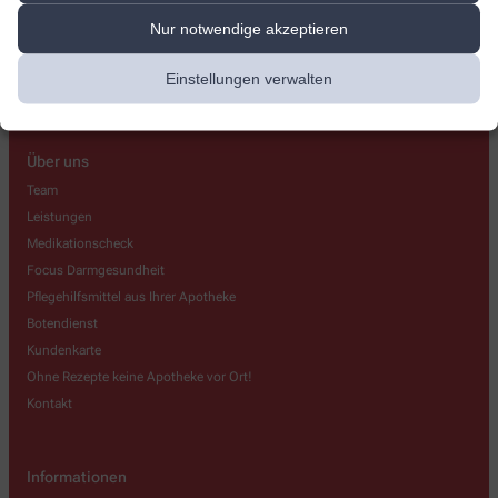
info@rothaar-apotheke.de
Nur notwendige akzeptieren
Einstellungen verwalten
Über uns
Team
Leistungen
Medikationscheck
Focus Darmgesundheit
Pflegehilfsmittel aus Ihrer Apotheke
Botendienst
Kundenkarte
Ohne Rezepte keine Apotheke vor Ort!
Kontakt
Informationen