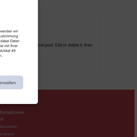
erwenden wir
 Zustimmung
 dabei Daten
tes. This is your first post. Edit or delete it, then
e mit Ihrer
Artikel 49
n.
erwalten
nformationen
GB
tenschutz
mpressum