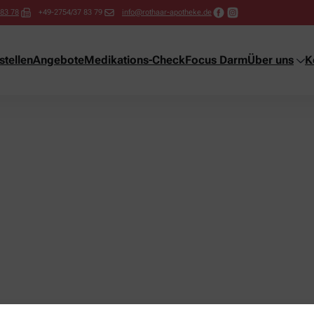
 83 78
+49-2754/37 83 79
info@rothaar-apotheke.de
tellen
Angebote
Medikations-Check
Focus Darm
Über uns
K
ng!