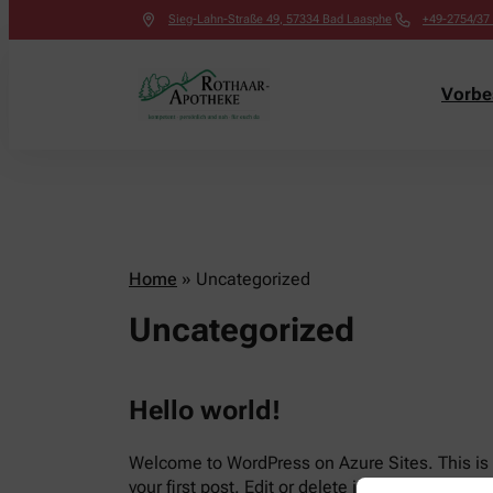
Sieg-Lahn-Straße 49
,
57334
Bad Laasphe
+49-2754/37
Vorbes
Home
»
Uncategorized
Uncategorized
Hello world!
Welcome to WordPress on Azure Sites. This is
your first post. Edit or delete it, then start writi