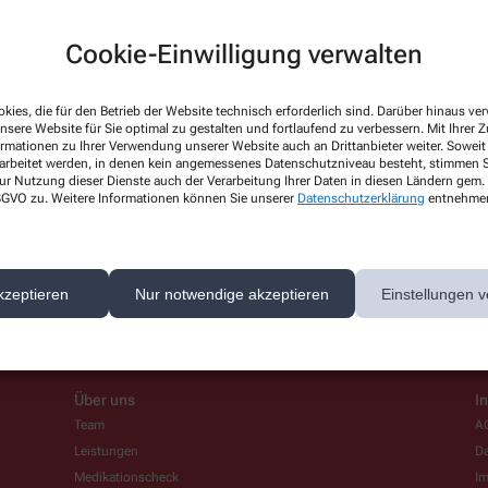
Cookie-Einwilligung verwalten
Hello world!
kies, die für den Betrieb der Website technisch erforderlich sind. Darüber hinaus v
nsere Website für Sie optimal zu gestalten und fortlaufend zu verbessern. Mit Ihrer
ormationen zu Ihrer Verwendung unserer Website auch an Drittanbieter weiter. Soweit
Welcome to WordPress on Azure Si
rarbeitet werden, in denen kein angemessenes Datenschutzniveau besteht, stimmen Si
ur Nutzung dieser Dienste auch der Verarbeitung Ihrer Daten in diesen Ländern gem. 
start writing!
 DSGVO zu. Weitere Informationen können Sie unserer
Datenschutzerklärung
entnehme
Mehr lesen
kzeptieren
Nur notwendige akzeptieren
Einstellungen v
Über uns
I
Team
A
Leistungen
Da
Medikationscheck
I