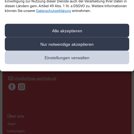
Einwilligung zur Nutzung dieser Dienste auch der Verarbeitung Ihrer Daten in
diesen Ländern gem. Artikel 49 Abs. 1 lit. a DSGVO zu. Weitere Informationen
können Sie unserer
Datenschutzerklärung
entnehmen.
Kontakt
Alle akzeptieren
Rothaar-Apotheke
Nur notwendige akzeptieren
Sieg-Lahn-Straße 49
,
57334
Bad Laasphe
Einstellungen verwalten
+49-2754/37 83 78
+49-2754/37 83 79
info@rothaar-apotheke.de
Über uns
Team
Leistungen